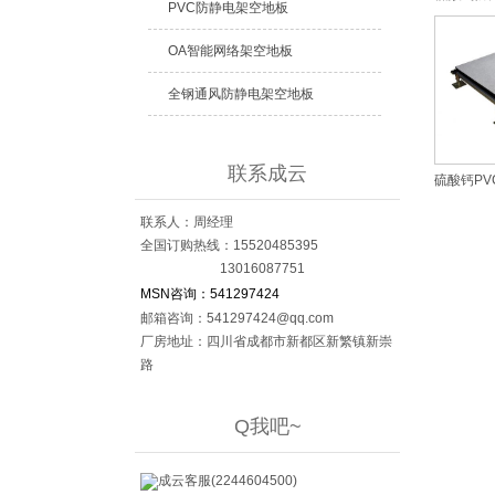
PVC防静电架空地板
OA智能网络架空地板
全钢通风防静电架空地板
联系成云
硫酸钙P
联系人：周经理
全国订购热线：
15520485395
13016087751
MSN咨询：
541297424
邮箱咨询：541297424@qq.com
厂房地址：四川省成都市新都区新繁镇新崇
路
Q我吧~
成云客服(2244604500)