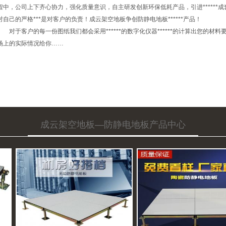
程中，公司上下齐心协力，强化质量意识，自主研发创新环保低耗产品，引进*****
对自己的严格***是对客户的负责！成云架空地板争创防静电地板******产品！
对于客户的每一份图纸我们都会采用******的数字化仪器******的计算出您的
场上的实际情况给你……
成云架空地板—防静电地板产品中心