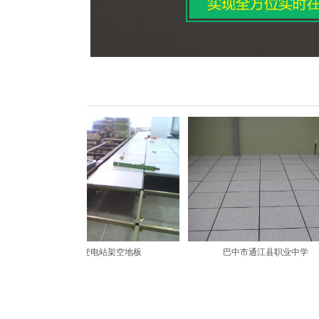
安装
广元九华变电站架空地板
巴中市通江县