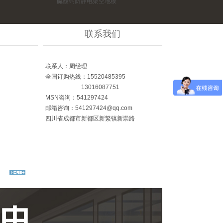
硫酸钙防静电架空地板
无边防静电架空地板
联系我们
联系人：周经理
全国订购热线：
15520485395
13016087751
MSN咨询
：
5
41297424
邮箱
咨询：541297424@qq.com
四川省成都市新都区新繁镇新崇路